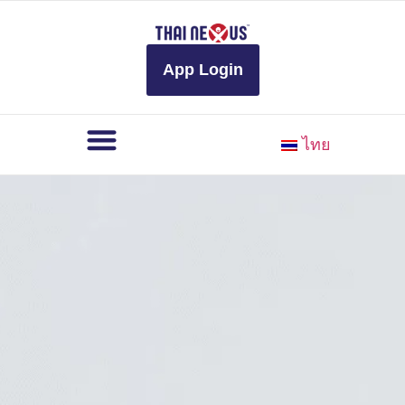
to
content
App Login
ไทย