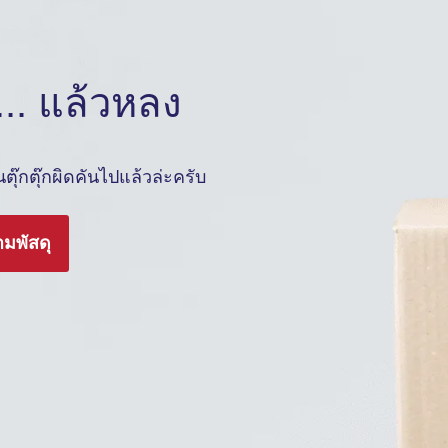
.. แล้วหลง
ุ๊กตุ๊กผิดคันไปแล้วล่ะครับ
ามพัสดุ