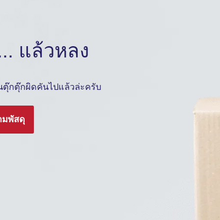
.. แล้วหลง
ุ๊กตุ๊กผิดคันไปแล้วล่ะครับ
ามพัสดุ