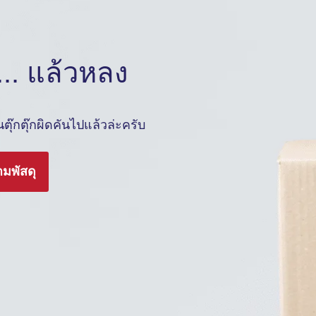
.. แล้วหลง
ุ๊กตุ๊กผิดคันไปแล้วล่ะครับ
ามพัสดุ