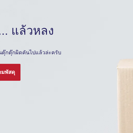
.. แล้วหลง
ุ๊กตุ๊กผิดคันไปแล้วล่ะครับ
ามพัสดุ