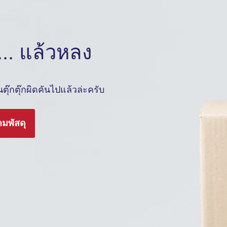
.. แล้วหลง
ุ๊กตุ๊กผิดคันไปแล้วล่ะครับ
ามพัสดุ