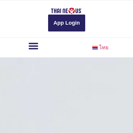
to
content
App Login
ไทย