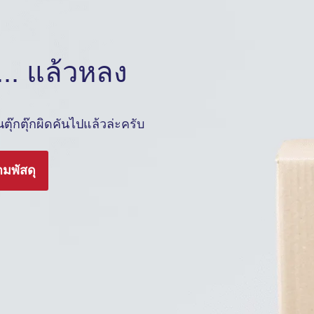
.. แล้วหลง
ุ๊กตุ๊กผิดคันไปแล้วล่ะครับ
ามพัสดุ